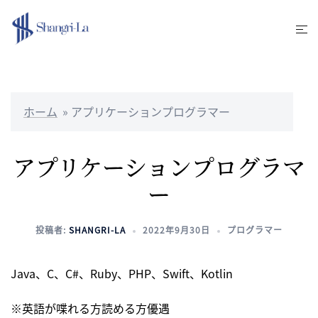
コ
ン
ト
テ
グ
ン
ル
ツ
メ
へ
ニ
ホーム
»
アプリケーションプログラマー
ス
ュ
キ
ー
ッ
アプリケーションプログラマ
プ
ー
投稿者:
SHANGRI-LA
2022年9月30日
プログラマー
Java、C、C#、Ruby、PHP、Swift、Kotlin
※英語が喋れる方読める方優遇